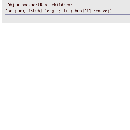
bObj = bookmarkRoot.children;
for (i=0; i<bObj.length; i++) bObj[i].remove();