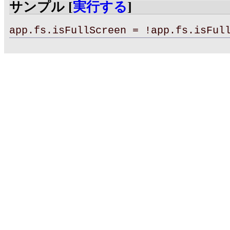
サンプル [
実行する
]
app.fs.isFullScreen = !app.fs.isFul