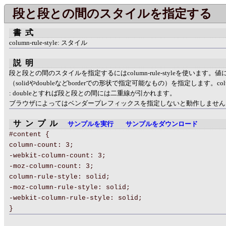
段と段との間のスタイルを指定する
書式
column-rule-style: スタイル
説明
段と段との間のスタイルを指定するにはcolumn-rule-styleを使います。
（solidやdoubleなどborderでの形状で指定可能なもの）を指定します。column-r
: doubleとすれば段と段との間には二重線が引かれます。
ブラウザによってはベンダープレフィックスを指定しないと動作しません
サンプル
サンプルを実行
サンプルをダウンロード
#content {
column-count: 3;
-webkit-column-count: 3;
-moz-column-count: 3;
column-rule-style: solid;
-moz-column-rule-style: solid;
-webkit-column-rule-style: solid;
}