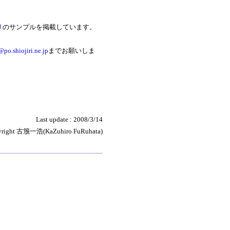
リ
のサンプルを掲載しています。
po.shiojiri.ne.jp
までお願いしま
Last update : 2008/3/14
yright 古籏一浩(KaZuhiro FuRuhata)