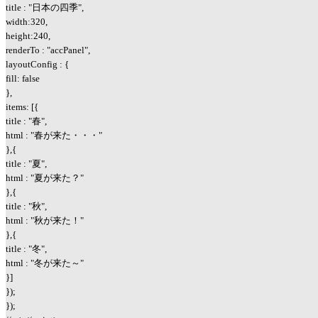
title : "日本の四季",
width:320,
height:240,
renderTo : "accPanel",
layoutConfig : {
fill: false
},
items: [{
title : "春",
html : "春が来た・・・"
},{
title : "夏",
html : "夏が来た？"
},{
title : "秋",
html : "秋が来た！"
},{
title : "冬",
html : "冬が来た～"
}]
});
});