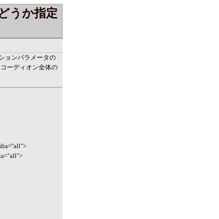
どうか指定
オプションパラメータの
おり、アコーディオン全体の
edia="all">
ia="all">