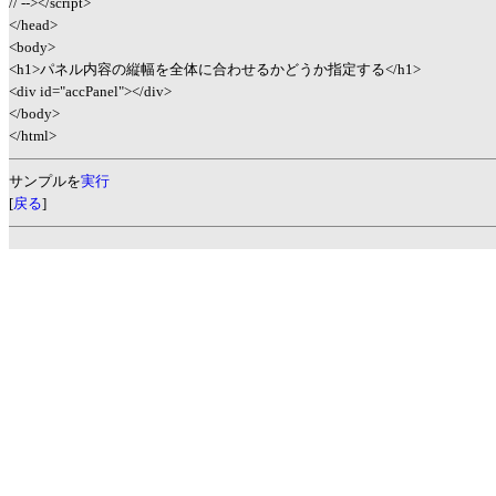
// --></script>
</head>
<body>
<h1>パネル内容の縦幅を全体に合わせるかどうか指定する</h1>
<div id="accPanel"></div>
</body>
</html>
サンプルを
実行
[
戻る
]