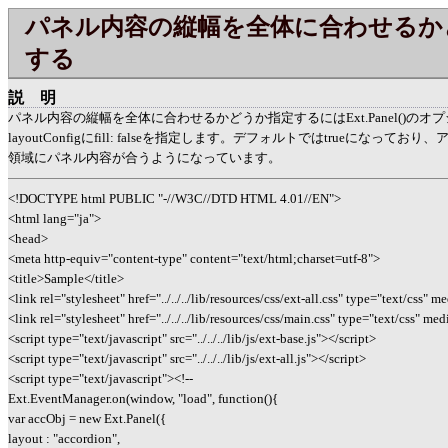
パネル内容の縦幅を全体に合わせるか
する
説明
パネル内容の縦幅を全体に合わせるかどうか指定するにはExt.Panel()の
layoutConfigにfill: falseを指定します。デフォルトではtrueになって
領域にパネル内容が合うようになっています。
<!DOCTYPE html PUBLIC "-//W3C//DTD HTML 4.01//EN">
<html lang="ja">
<head>
<meta http-equiv="content-type" content="text/html;charset=utf-8">
<title>Sample</title>
<link rel="stylesheet" href="../../../lib/resources/css/ext-all.css" type="text/css" m
<link rel="stylesheet" href="../../../lib/resources/css/main.css" type="text/css" med
<script type="text/javascript" src="../../../lib/js/ext-base.js"></script>
<script type="text/javascript" src="../../../lib/js/ext-all.js"></script>
<script type="text/javascript"><!--
Ext.EventManager.on(window, "load", function(){
var accObj = new Ext.Panel({
layout : "accordion",