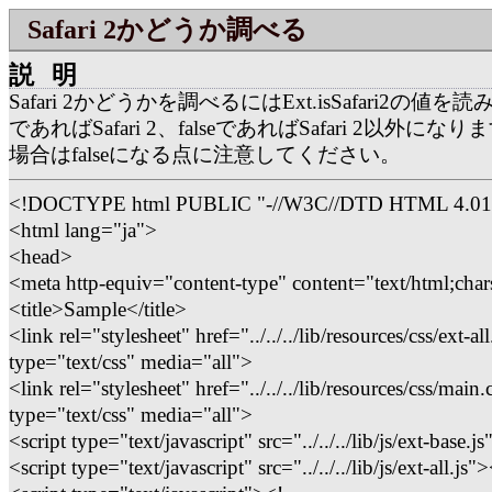
Safari 2かどうか調べる
説明
Safari 2かどうかを調べるにはExt.isSafari2の値を
であればSafari 2、falseであればSafari 2以外になります
場合はfalseになる点に注意してください。
<!DOCTYPE html PUBLIC "-//W3C//DTD HTML 4.01
<html lang="ja">
<head>
<meta http-equiv="content-type" content="text/html;char
<title>Sample</title>
<link rel="stylesheet" href="../../../lib/resources/css/ext-all
type="text/css" media="all">
<link rel="stylesheet" href="../../../lib/resources/css/main.
type="text/css" media="all">
<script type="text/javascript" src="../../../lib/js/ext-base.j
<script type="text/javascript" src="../../../lib/js/ext-all.js"