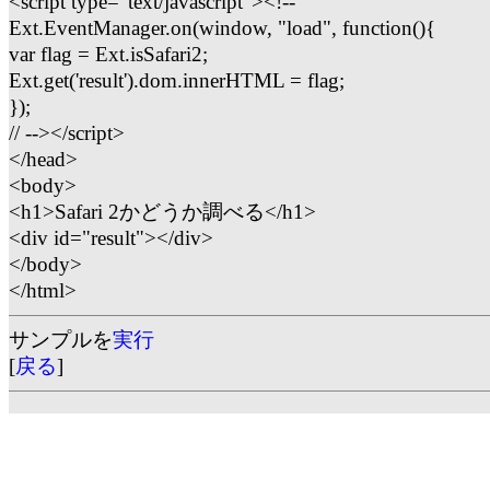
<script type="text/javascript"><!--
Ext.EventManager.on(window, "load", function(){
var flag = Ext.isSafari2;
Ext.get('result').dom.innerHTML = flag;
});
// --></script>
</head>
<body>
<h1>Safari 2かどうか調べる</h1>
<div id="result"></div>
</body>
</html>
サンプルを
実行
[
戻る
]