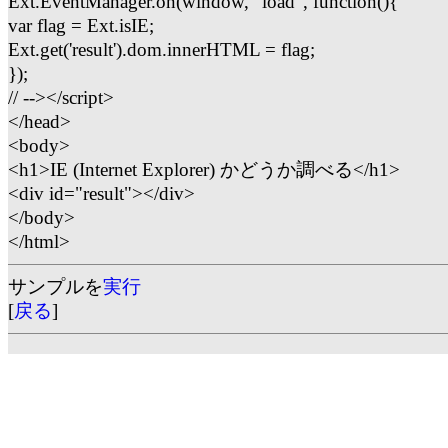
Ext.EventManager.on(window, "load", function(){
var flag = Ext.isIE;
Ext.get('result').dom.innerHTML = flag;
});
// --></script>
</head>
<body>
<h1>IE (Internet Explorer) かどうか調べる</h1>
<div id="result"></div>
</body>
</html>
サンプルを
実行
[
戻る
]