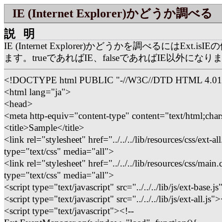
IE (Internet Explorer)かどうか調べる
説明
IE (Internet Explorer)かどうかを調べるにはExt.i
ます。trueであればIE、falseであればIE以外になり
<!DOCTYPE html PUBLIC "-//W3C//DTD HTML 4.01
<html lang="ja">
<head>
<meta http-equiv="content-type" content="text/html;char
<title>Sample</title>
<link rel="stylesheet" href="../../../lib/resources/css/ext-all
type="text/css" media="all">
<link rel="stylesheet" href="../../../lib/resources/css/main.
type="text/css" media="all">
<script type="text/javascript" src="../../../lib/js/ext-base.j
<script type="text/javascript" src="../../../lib/js/ext-all.js"
<script type="text/javascript"><!--