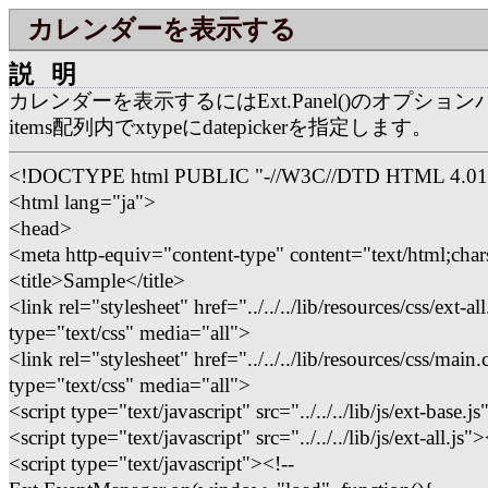
カレンダーを表示する
説明
カレンダーを表示するにはExt.Panel()のオプショ
items配列内でxtypeにdatepickerを指定します。
<!DOCTYPE html PUBLIC "-//W3C//DTD HTML 4.01
<html lang="ja">
<head>
<meta http-equiv="content-type" content="text/html;char
<title>Sample</title>
<link rel="stylesheet" href="../../../lib/resources/css/ext-all
type="text/css" media="all">
<link rel="stylesheet" href="../../../lib/resources/css/main.
type="text/css" media="all">
<script type="text/javascript" src="../../../lib/js/ext-base.j
<script type="text/javascript" src="../../../lib/js/ext-all.js"
<script type="text/javascript"><!--