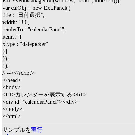
Ext.EventManager.on(window, "load", function(){
var calObj = new Ext.Panel({
title : "日付選択",
width: 180,
renderTo : "calendarPanel",
items: [{
xtype : "datepicker"
}]
});
});
// --></script>
</head>
<body>
<h1>カレンダーを表示する</h1>
<div id="calendarPanel"></div>
</body>
</html>
サンプルを
実行