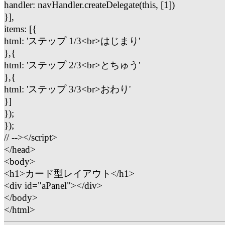
handler: navHandler.createDelegate(this, [1])
}],
items: [{
html: 'ステップ 1/3<br>はじまり'
},{
html: 'ステップ 2/3<br>とちゅう'
},{
html: 'ステップ 3/3<br>おわり'
}]
});
});
// --></script>
</head>
<body>
<h1>カード型レイアウト</h1>
<div id="aPanel"></div>
</body>
</html>