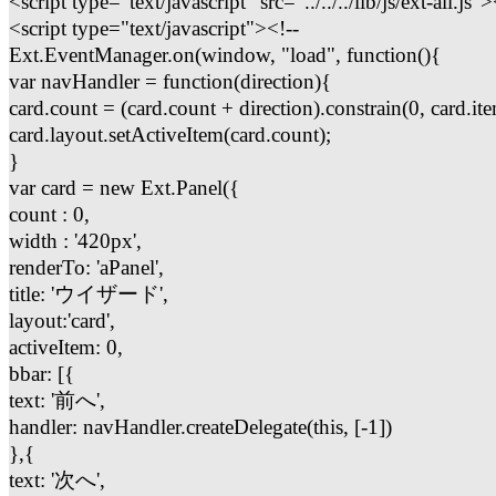
<script type="text/javascript" src="../../../lib/js/ext-all.js"
<script type="text/javascript"><!--
Ext.EventManager.on(window, "load", function(){
var navHandler = function(direction){
card.count = (card.count + direction).constrain(0, card.it
card.layout.setActiveItem(card.count);
}
var card = new Ext.Panel({
count : 0,
width : '420px',
renderTo: 'aPanel',
title: 'ウイザード',
layout:'card',
activeItem: 0,
bbar: [{
text: '前へ',
handler: navHandler.createDelegate(this, [-1])
},{
text: '次へ',