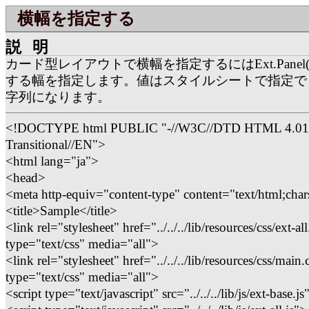
横幅を指定する
説明
カード型レイアウトで横幅を指定するにはExt.Panel()
する幅を指定します。値はスタイルシートで指定で
字列になります。
<!DOCTYPE html PUBLIC "-//W3C//DTD HTML 4.01
Transitional//EN">
<html lang="ja">
<head>
<meta http-equiv="content-type" content="text/html;char
<title>Sample</title>
<link rel="stylesheet" href="../../../lib/resources/css/ext-all
type="text/css" media="all">
<link rel="stylesheet" href="../../../lib/resources/css/main.
type="text/css" media="all">
<script type="text/javascript" src="../../../lib/js/ext-base.j