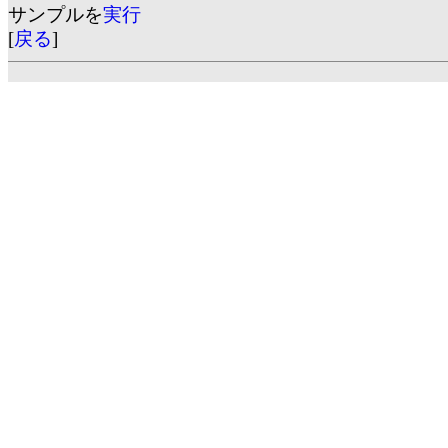
サンプルを
実行
[
戻る
]