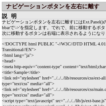
ナビゲーションボタンを左右に離す
説明
ナビゲーションボタンを左右に離すにはExt.Panel(
bbarで'->'を指定します。でれで、前に移動するボ
次に移動するボタンは右端に表示されるようになり
<!DOCTYPE html PUBLIC "-//W3C//DTD HTML 4.01
Transitional//EN">
<html lang="ja">
<head>
<meta http-equiv="content-type" content="text/html;char
<title>Sample</title>
<link rel="stylesheet" href="../../../lib/resources/css/ext-all
type="text/css" media="all">
<link rel="stylesheet" href="../../../lib/resources/css/main.
type="text/css" media="all">
<script type="text/javascript" src="../../../lib/js/ext-base.j