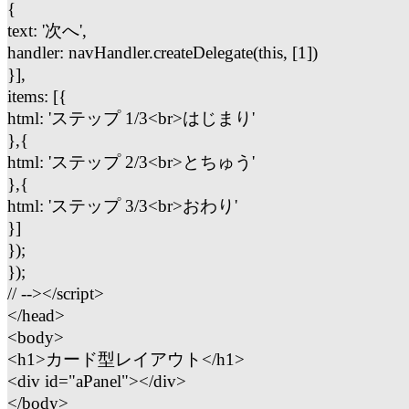
{
text: '次へ',
handler: navHandler.createDelegate(this, [1])
}],
items: [{
html: 'ステップ 1/3<br>はじまり'
},{
html: 'ステップ 2/3<br>とちゅう'
},{
html: 'ステップ 3/3<br>おわり'
}]
});
});
// --></script>
</head>
<body>
<h1>カード型レイアウト</h1>
<div id="aPanel"></div>
</body>