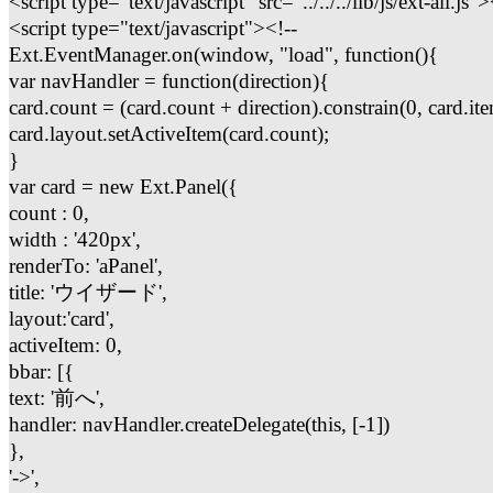
<script type="text/javascript" src="../../../lib/js/ext-all.js"
<script type="text/javascript"><!--
Ext.EventManager.on(window, "load", function(){
var navHandler = function(direction){
card.count = (card.count + direction).constrain(0, card.it
card.layout.setActiveItem(card.count);
}
var card = new Ext.Panel({
count : 0,
width : '420px',
renderTo: 'aPanel',
title: 'ウイザード',
layout:'card',
activeItem: 0,
bbar: [{
text: '前へ',
handler: navHandler.createDelegate(this, [-1])
},
'->',