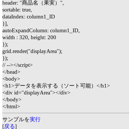
header: "商品名（果実）",
sortable: true,
dataIndex: column1_ID
}],
autoExpandColumn: column1_ID,
width : 320, height: 200
});
grid.render("displayArea");
});
// --></script>
</head>
<body>
<h1>データを表示する（ソート可能）</h1>
<div id="displayArea"></div>
</body>
</html>
サンプルを
実行
[
戻る
]