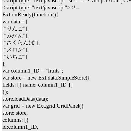
<script type="text/javascript" src="../../../lib/js/ext-all.js"
<script type="text/javascript"><!--
Ext.onReady(function(){
var data = [
["りんご"],
["みかん"],
["さくらんぼ"],
["メロン"],
["いちご"]
];
var column1_ID = "fruits";
var store = new Ext.data.SimpleStore({
fields: [{ name: column1_ID }]
});
store.loadData(data);
var grid = new Ext.grid.GridPanel({
store: store,
columns: [{
id:column1_ID,