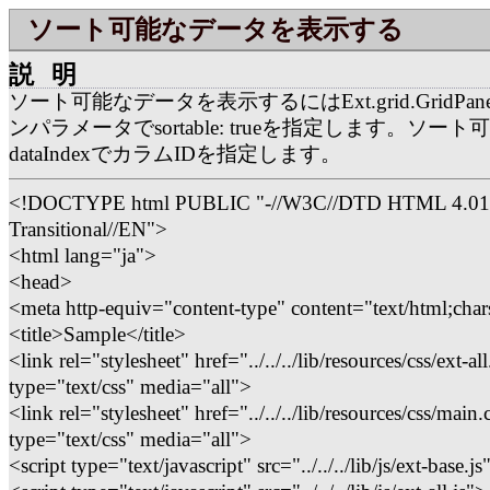
ソート可能なデータを表示する
説明
ソート可能なデータを表示するにはExt.grid.GridPan
ンパラメータでsortable: trueを指定します。ソー
dataIndexでカラムIDを指定します。
<!DOCTYPE html PUBLIC "-//W3C//DTD HTML 4.01
Transitional//EN">
<html lang="ja">
<head>
<meta http-equiv="content-type" content="text/html;char
<title>Sample</title>
<link rel="stylesheet" href="../../../lib/resources/css/ext-all
type="text/css" media="all">
<link rel="stylesheet" href="../../../lib/resources/css/main.
type="text/css" media="all">
<script type="text/javascript" src="../../../lib/js/ext-base.j