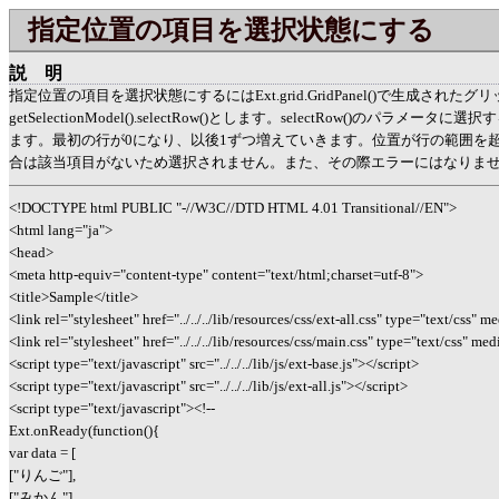
指定位置の項目を選択状態にする
説明
指定位置の項目を選択状態にするにはExt.grid.GridPanel()で生成された
getSelectionModel().selectRow()とします。selectRow()のパラメ
ます。最初の行が0になり、以後1ずつ増えていきます。位置が行の範囲を
合は該当項目がないため選択されません。また、その際エラーにはなりま
<!DOCTYPE html PUBLIC "-//W3C//DTD HTML 4.01 Transitional//EN">
<html lang="ja">
<head>
<meta http-equiv="content-type" content="text/html;charset=utf-8">
<title>Sample</title>
<link rel="stylesheet" href="../../../lib/resources/css/ext-all.css" type="text/css" m
<link rel="stylesheet" href="../../../lib/resources/css/main.css" type="text/css" med
<script type="text/javascript" src="../../../lib/js/ext-base.js"></script>
<script type="text/javascript" src="../../../lib/js/ext-all.js"></script>
<script type="text/javascript"><!--
Ext.onReady(function(){
var data = [
["りんご"],
["みかん"],