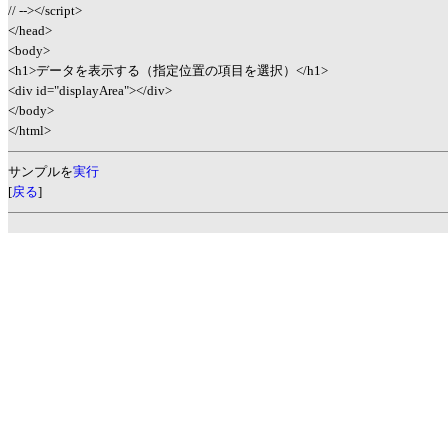
// --></script>
</head>
<body>
<h1>データを表示する（指定位置の項目を選択）</h1>
<div id="displayArea"></div>
</body>
</html>
サンプルを
実行
[
戻る
]