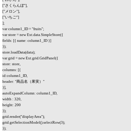
["さくらんぼ"],
["メロン"],
["いちご"]
];
var column1_ID = "fruits";
var store = new Ext.data.SimpleStore({
fields: [{ name: column1_ID }]
});
store.loadData(data);
var grid = new Ext.grid.GridPanel({
store: store,
columns: [{
id:column1_ID,
header: "商品名（果実）"
}],
autoExpandColumn: column1_ID,
width : 320,
height: 200
});
grid.render("displayArea");
grid.getSelectionModel().selectRow(3);
});