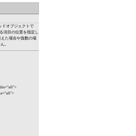
グリッドオブジェクトで
ータに選択する項目の位置を指定し
超えた場合や負数の場
せん。
edia="all">
ia="all">