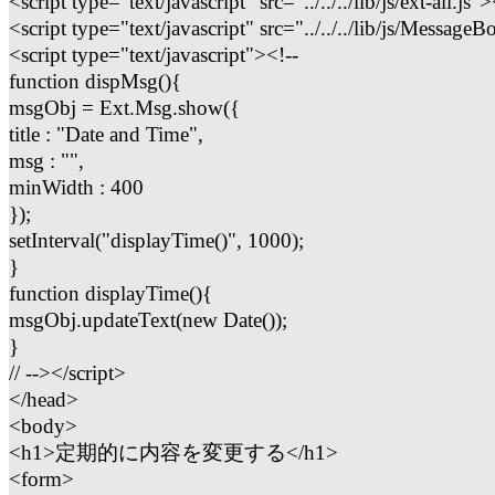
<script type="text/javascript" src="../../../lib/js/ext-all.js"
<script type="text/javascript" src="../../../lib/js/MessageB
<script type="text/javascript"><!--
function dispMsg(){
msgObj = Ext.Msg.show({
title : "Date and Time",
msg : "",
minWidth : 400
});
setInterval("displayTime()", 1000);
}
function displayTime(){
msgObj.updateText(new Date());
}
// --></script>
</head>
<body>
<h1>定期的に内容を変更する</h1>
<form>