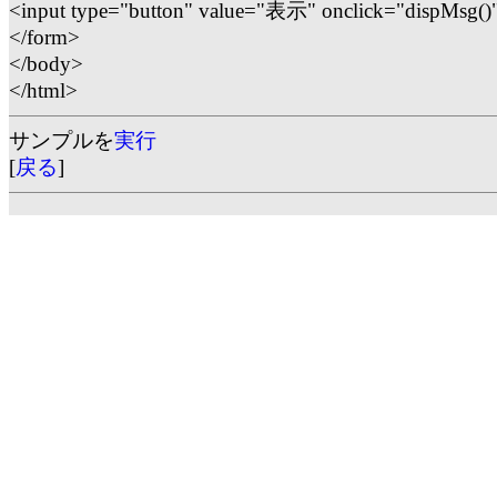
<input type="button" value="表示" onclick="dispMsg()
</form>
</body>
</html>
サンプルを
実行
[
戻る
]