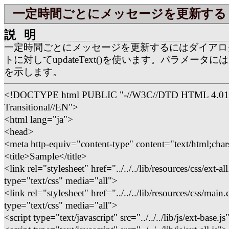
一定時間ごとにメッセージを更新する
説明
一定時間ごとにメッセージを更新するにはダイアロ
トに対してupdateText()を使います。パラメータ
を示します。
<!DOCTYPE html PUBLIC "-//W3C//DTD HTML 4.01
Transitional//EN">
<html lang="ja">
<head>
<meta http-equiv="content-type" content="text/html;char
<title>Sample</title>
<link rel="stylesheet" href="../../../lib/resources/css/ext-all
type="text/css" media="all">
<link rel="stylesheet" href="../../../lib/resources/css/main.
type="text/css" media="all">
<script type="text/javascript" src="../../../lib/js/ext-base.j