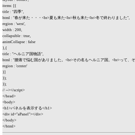
items: [{
title : "四季",
html : "春が来た・・・<br>夏も来た<br>秋も来た<br>冬で終わりました",
region : 'west',
width : 200,
collapsible : true,
animCollapse : false
},{
title : "ヘルニア国物語",
html : "腰痛で悩む国がありました。<br>その名もヘルニア国。<br>って、その
region : 'center'
}]
});
});
// --></script>
</head>
<body>
<h1>パネルを表示する</h1>
<div id="aPanel"></div>
</body>
</html>