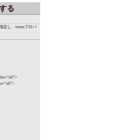
する
を指定し、itemsプロパ
edia="all">
ia="all">