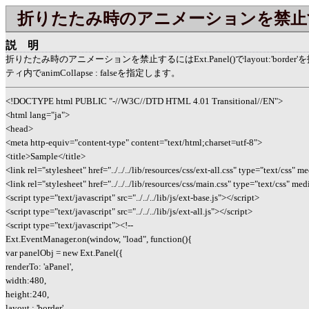
折りたたみ時のアニメーションを禁止
説明
折りたたみ時のアニメーションを禁止するにはExt.Panel()でlayout:'border'
ティ内でanimCollapse : falseを指定します。
<!DOCTYPE html PUBLIC "-//W3C//DTD HTML 4.01 Transitional//EN">
<html lang="ja">
<head>
<meta http-equiv="content-type" content="text/html;charset=utf-8">
<title>Sample</title>
<link rel="stylesheet" href="../../../lib/resources/css/ext-all.css" type="text/css" m
<link rel="stylesheet" href="../../../lib/resources/css/main.css" type="text/css" med
<script type="text/javascript" src="../../../lib/js/ext-base.js"></script>
<script type="text/javascript" src="../../../lib/js/ext-all.js"></script>
<script type="text/javascript"><!--
Ext.EventManager.on(window, "load", function(){
var panelObj = new Ext.Panel({
renderTo: 'aPanel',
width:480,
height:240,
layout : 'border',