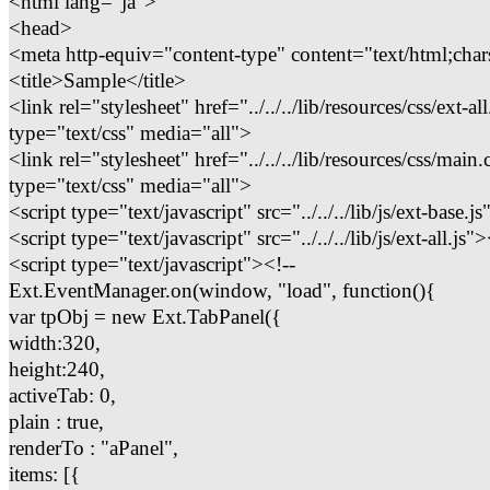
<html lang="ja">
<head>
<meta http-equiv="content-type" content="text/html;char
<title>Sample</title>
<link rel="stylesheet" href="../../../lib/resources/css/ext-all
type="text/css" media="all">
<link rel="stylesheet" href="../../../lib/resources/css/main.
type="text/css" media="all">
<script type="text/javascript" src="../../../lib/js/ext-base.j
<script type="text/javascript" src="../../../lib/js/ext-all.js"
<script type="text/javascript"><!--
Ext.EventManager.on(window, "load", function(){
var tpObj = new Ext.TabPanel({
width:320,
height:240,
activeTab: 0,
plain : true,
renderTo : "aPanel",
items: [{