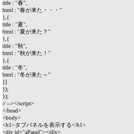
title : "春",
html : "春が来た・・・"
},{
title : "夏",
html : "夏が来た？"
},{
title : "秋",
html : "秋が来た！"
},{
title : "冬",
html : "冬が来た～"
}]
});
});
// --></script>
</head>
<body>
<h1>タブパネルを表示する</h1>
<div id="aPanel"></div>