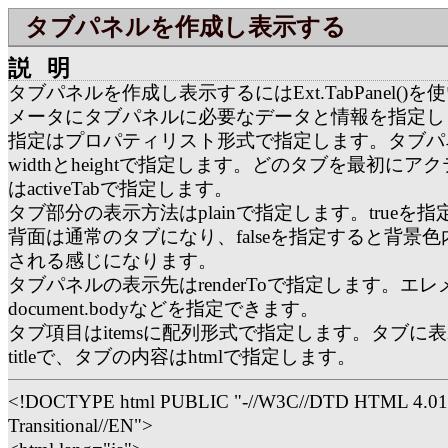
タブパネルを作成し表示する
説明
タブパネルを作成し表示するにはExt.TabPanel()
メータにタブパネルに必要なデータと情報を指定し
指定はプロパティリスト形式で指定します。タブパ
widthとheightで指定します。どのタブを最初に
はactiveTabで指定します。
タブ部分の表示方法はplainで指定します。trueを
背面は通常のタブになり、falseを指定すると背景
される感じになります。
タブパネルの表示先はrenderToで指定します。エレ
document.bodyなどを指定できます。
タブ項目はitemsに配列形式で指定します。タブに
titleで、タブの内容はhtmlで指定します。
<!DOCTYPE html PUBLIC "-//W3C//DTD HTML 4.01
Transitional//EN">