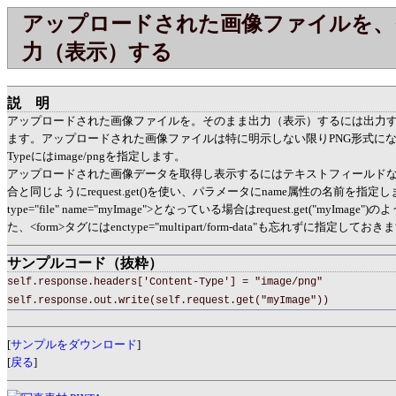
アップロードされた画像ファイルを、
力（表示）する
説明
アップロードされた画像ファイルを。そのまま出力（表示）するには出力
ます。アップロードされた画像ファイルは特に明示しない限りPNG形式になります
Typeにはimage/pngを指定します。
アップロードされた画像データを取得し表示するにはテキストフィールド
合と同じようにrequest.get()を使い、パラメータにname属性の名前を指定しま
type="file" name="myImage">となっている場合はrequest.get("myImag
た、<form>タグにはenctype="multipart/form-data"も忘れずに指定しておき
サンプルコード（抜粋）
self.response.headers['Content-Type'] = "image/png"
self.response.out.write(self.request.get("myImage"))
[
サンプルをダウンロード
]
[
戻る
]