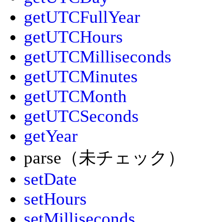
getUTCFullYear
getUTCHours
getUTCMilliseconds
getUTCMinutes
getUTCMonth
getUTCSeconds
getYear
parse（未チェック）
setDate
setHours
setMilliseconds