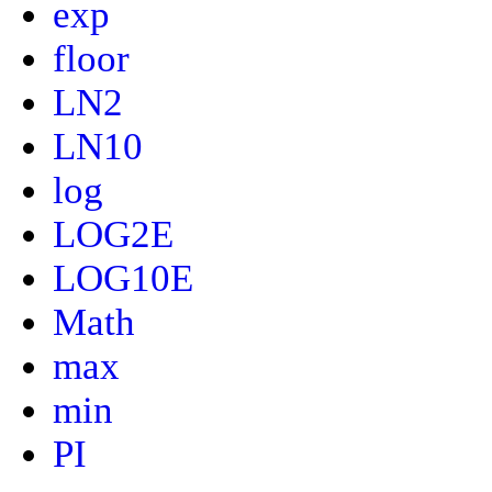
exp
floor
LN2
LN10
log
LOG2E
LOG10E
Math
max
min
PI