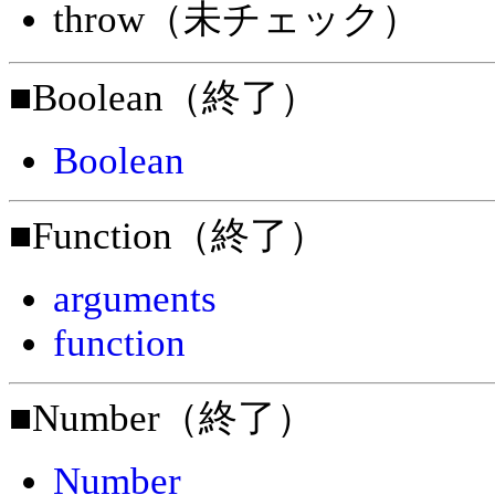
throw（未チェック）
■Boolean（終了）
Boolean
■Function（終了）
arguments
function
■Number（終了）
Number