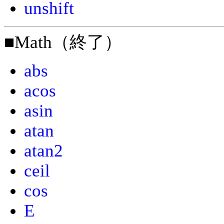
unshift
■Math（終了）
abs
acos
asin
atan
atan2
ceil
cos
E