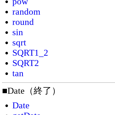
pow
random
round
sin
sqrt
SQRT1_2
SQRT2
tan
■Date（終了）
Date