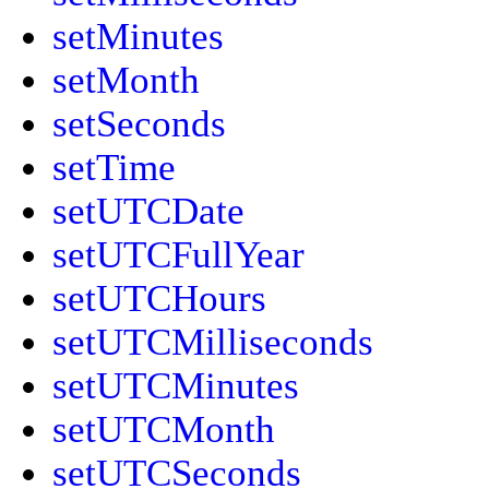
setMinutes
setMonth
setSeconds
setTime
setUTCDate
setUTCFullYear
setUTCHours
setUTCMilliseconds
setUTCMinutes
setUTCMonth
setUTCSeconds