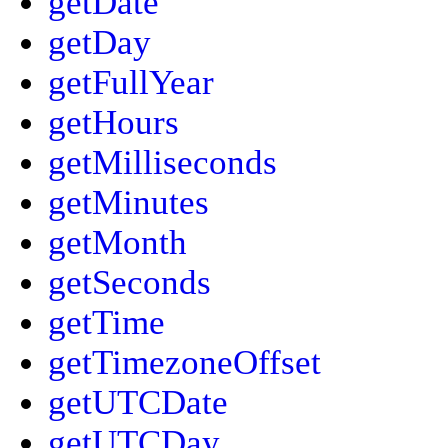
getDate
getDay
getFullYear
getHours
getMilliseconds
getMinutes
getMonth
getSeconds
getTime
getTimezoneOffset
getUTCDate
getUTCDay