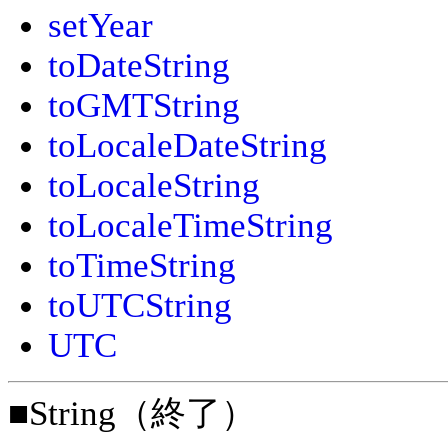
setYear
toDateString
toGMTString
toLocaleDateString
toLocaleString
toLocaleTimeString
toTimeString
toUTCString
UTC
■String（終了）