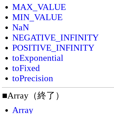
MAX_VALUE
MIN_VALUE
NaN
NEGATIVE_INFINITY
POSITIVE_INFINITY
toExponential
toFixed
toPrecision
■Array（終了）
Array