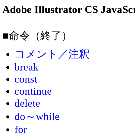
Adobe Illustrator CS Ja
■命令（終了）
コメント／注釈
break
const
continue
delete
do～while
for