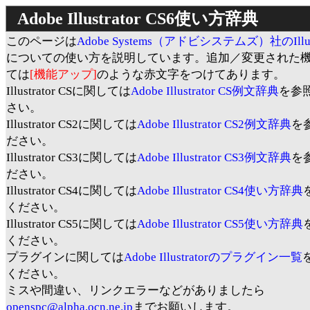
Adobe Illustrator CS6使い方辞典
このページは
Adobe Systems（アドビシステムズ）社のIllustr
についての使い方を説明しています。追加／変更された
ては
[機能アップ]
のような赤文字をつけてあります。
Illustrator CSに関しては
Adobe Illustrator CS例文辞典
を参
さい。
Illustrator CS2に関しては
Adobe Illustrator CS2例文辞典
を
ださい。
Illustrator CS3に関しては
Adobe Illustrator CS3例文辞典
を
ださい。
Illustrator CS4に関しては
Adobe Illustrator CS4使い方辞典
ください。
Illustrator CS5に関しては
Adobe Illustrator CS5使い方辞典
ください。
プラグインに関しては
Adobe Illustratorのプラグイン一覧
ください。
ミスや間違い、リンクエラーなどがありましたら
openspc@alpha.ocn.ne.jp
までお願いします。