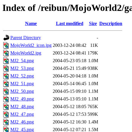
Index of /reibun/MojoWorld2/ga
Name
Last modified
Size
Description
Parent Directory
-
MojoWorld2_icon.jpg
2003-12-24 08:42
11K
MojoWorld2.jpg
2003-12-24 08:41
179K
MJ2_54.png
2004-05-23 05:18
1.0M
MJ2_53.png
2004-05-21 15:49
938K
MJ2_52.png
2004-05-20 04:18
1.0M
MJ2_51.png
2004-05-14 06:45
1.0M
MJ2_50.png
2004-05-15 09:10
1.1M
MJ2_49.png
2004-05-13 05:10
1.1M
MJ2_48.png
2004-05-12 18:05
765K
MJ2_47.png
2004-05-12 17:53
599K
MJ2_46.png
2004-05-12 16:30
1.4M
MJ2_45.png
2004-05-12 07:21
1.5M