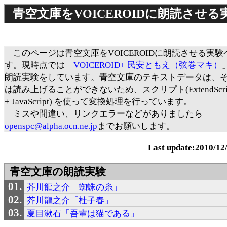
青空文庫をVOICEROIDに朗読させ
このページは青空文庫をVOICEROIDに朗読させる実験
す。現時点では「
VOICEROID+ 民安ともえ（弦巻マキ）
朗読実験をしています。青空文庫のテキストデータは、
は読み上げることができないため、スクリプト(ExtendScript 
+ JavaScript) を使って変換処理を行っています。
ミスや間違い、リンクエラーなどがありましたら
openspc@alpha.ocn.ne.jp
までお願いします。
Last update:2010/12
青空文庫の朗読実験
芥川龍之介「蜘蛛の糸」
芥川龍之介「杜子春」
夏目漱石「吾輩は猫である」