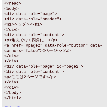
</head>
<body>
<div data-role="page">
<div data-role="header">
<h1>ヘッダ〜</h1>
</div>
<div data-role="content">
<p>角丸でなく四角に！</p>
<a href="#page2" data-role="button" data-
corners="false">2ページへ</a>
</div>
</div>
<div data-role="page" id="page2">
<div data-role="content">
<p>ここは2ページです</p>
</div>
</div>
</body>
</html>