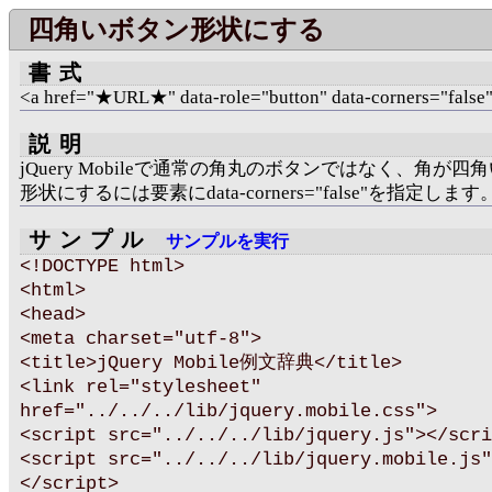
四角いボタン形状にする
書式
<a href="★URL★" data-role="button" data-corners="fals
説明
jQuery Mobileで通常の角丸のボタンではなく、角が四
形状にするには要素にdata-corners="false"を指定します
サンプル
サンプルを実行
<!DOCTYPE html>
<html>
<head>
<meta charset="utf-8">
<title>jQuery Mobile例文辞典</title>
<link rel="stylesheet"
href="../../../lib/jquery.mobile.css">
<script src="../../../lib/jquery.js"></scri
<script src="../../../lib/jquery.mobile.js"
</script>