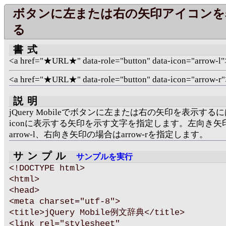
ボタンに左または右の矢印アイコンを
る
書式
<a href="★URL★" data-role="button" data-icon="arrow-
<a href="★URL★" data-role="button" data-icon="arrow-
説明
jQuery Mobileでボタンに左または右の矢印を表示するにはd
iconに表示する矢印を示す文字を指定します。左向き矢
arrow-l、右向き矢印の場合はarrow-rを指定します。
サンプル
サンプルを実行
<!DOCTYPE html>
<html>
<head>
<meta charset="utf-8">
<title>jQuery Mobile例文辞典</title>
<link rel="stylesheet"