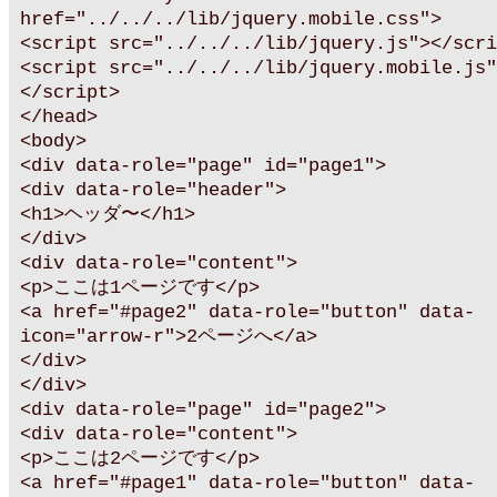
href="../../../lib/jquery.mobile.css">
<script src="../../../lib/jquery.js"></scri
<script src="../../../lib/jquery.mobile.js"
</script>
</head>
<body>
<div data-role="page" id="page1">
<div data-role="header">
<h1>ヘッダ〜</h1>
</div>
<div data-role="content">
<p>ここは1ページです</p>
<a href="#page2" data-role="button" data-
icon="arrow-r">2ページへ</a>
</div>
</div>
<div data-role="page" id="page2">
<div data-role="content">
<p>ここは2ページです</p>
<a href="#page1" data-role="button" data-