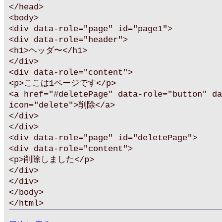
</head>
<body>
<div data-role="page" id="page1">
<div data-role="header">
<h1>ヘッダ〜</h1>
</div>
<div data-role="content">
<p>ここは1ページです</p>
<a href="#deletePage" data-role="button" da
icon="delete">削除</a>
</div>
</div>
<div data-role="page" id="deletePage">
<div data-role="content">
<p>削除しました</p>
</div>
</div>
</body>
</html>