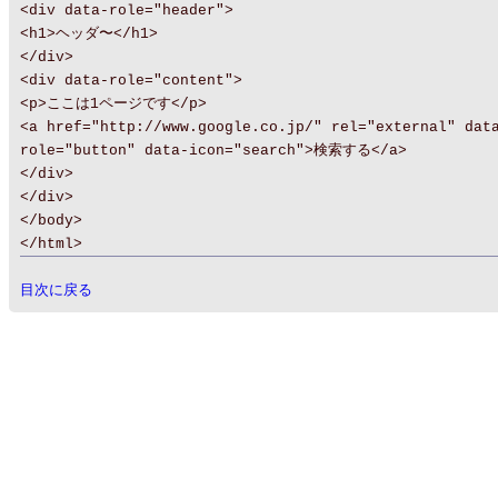
<div data-role="header">
<h1>ヘッダ〜</h1>
</div>
<div data-role="content">
<p>ここは1ページです</p>
<a href="http://www.google.co.jp/" rel="external" dat
role="button" data-icon="search">検索する</a>
</div>
</div>
</body>
</html>
目次に戻る