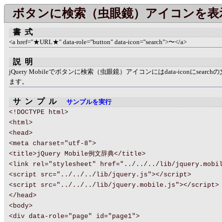
ボタンに検索（虫眼鏡）アイコンを表
書式
<a href="★URL★" data-role="button" data-icon="search">〜</a>
説明
jQuery Mobileでボタンに検索（虫眼鏡）アイコンにはdata-iconにsearc
ます。
サンプル
サンプルを実行
<!DOCTYPE html>
<html>
<head>
<meta charset="utf-8">
<title>jQuery Mobile例文辞典</title>
<link rel="stylesheet" href="../../../lib/jquery.mobi
<script src="../../../lib/jquery.js"></script>
<script src="../../../lib/jquery.mobile.js"></script>
</head>
<body>
<div data-role="page" id="page1">