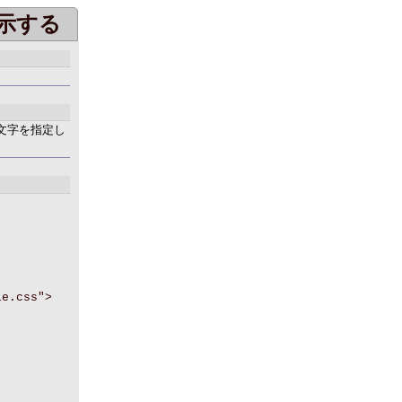
示する
hの文字を指定し
le.css">