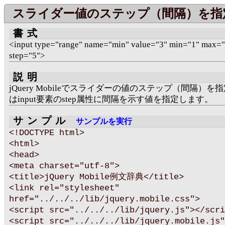
スライダー値のステップ（間隔）を指
書式
<input type="range" name="min" value="3" min="1" max=
step="5">
説明
jQuery Mobileでスライダーの値のステップ（間隔）を
はinput要素のstep属性に間隔を示す値を指定します。
サンプル
サンプルを実行
<!DOCTYPE html>
<html>
<head>
<meta charset="utf-8">
<title>jQuery Mobile例文辞典</title>
<link rel="stylesheet"
href="../../../lib/jquery.mobile.css">
<script src="../../../lib/jquery.js"></scri
<script src="../../../lib/jquery.mobile.js"