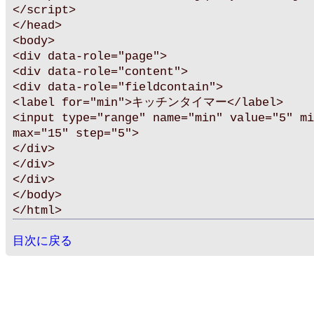
</script>
</head>
<body>
<div data-role="page">
<div data-role="content">
<div data-role="fieldcontain">
<label for="min">キッチンタイマー</label>
<input type="range" name="min" value="5" mi
max="15" step="5">
</div>
</div>
</div>
</body>
</html>
目次に戻る