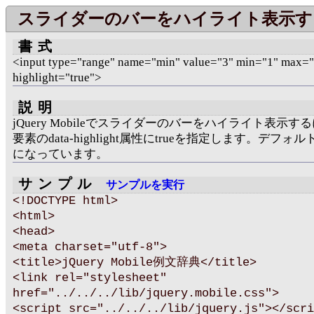
スライダーのバーをハイライト表示す
書式
<input type="range" name="min" value="3" min="1" max="
highlight="true">
説明
jQuery Mobileでスライダーのバーをハイライト表示するに
要素のdata-highlight属性にtrueを指定します。デフォルト
になっています。
サンプル
サンプルを実行
<!DOCTYPE html>
<html>
<head>
<meta charset="utf-8">
<title>jQuery Mobile例文辞典</title>
<link rel="stylesheet"
href="../../../lib/jquery.mobile.css">
<script src="../../../lib/jquery.js"></scri