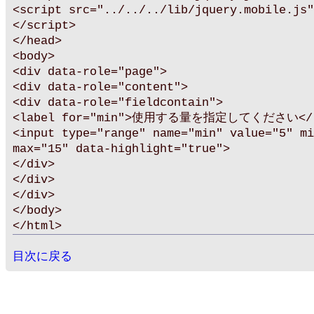
<script src="../../../lib/jquery.mobile.js"
</script>
</head>
<body>
<div data-role="page">
<div data-role="content">
<div data-role="fieldcontain">
<label for="min">使用する量を指定してください</l
<input type="range" name="min" value="5" mi
max="15" data-highlight="true">
</div>
</div>
</div>
</body>
</html>
目次に戻る