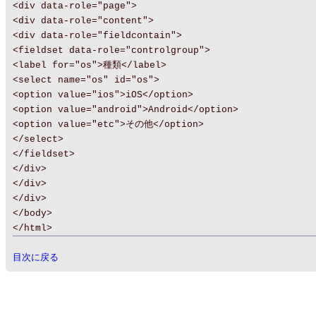
<div data-role="page">
<div data-role="content">
<div data-role="fieldcontain">
<fieldset data-role="controlgroup">
<label for="os">種類</label>
<select name="os" id="os">
<option value="ios">iOS</option>
<option value="android">Android</option>
<option value="etc">その他</option>
</select>
</fieldset>
</div>
</div>
</div>
</body>
</html>
目次に戻る