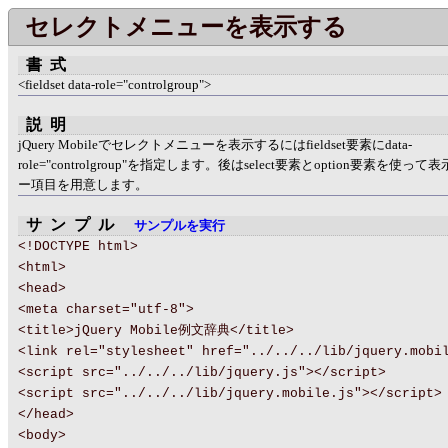
セレクトメニューを表示する
書式
<fieldset data-role="controlgroup">
説明
jQuery Mobileでセレクトメニューを表示するにはfieldset要素にdata-
role="controlgroup"を指定します。後はselect要素とoption要素を使っ
ー項目を用意します。
サンプル
サンプルを実行
<!DOCTYPE html>
<html>
<head>
<meta charset="utf-8">
<title>jQuery Mobile例文辞典</title>
<link rel="stylesheet" href="../../../lib/jquery.mobi
<script src="../../../lib/jquery.js"></script>
<script src="../../../lib/jquery.mobile.js"></script>
</head>
<body>