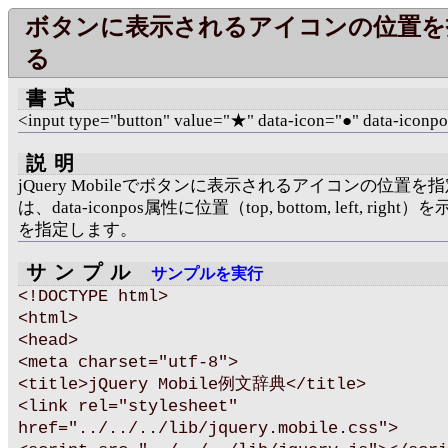
ボタンに表示されるアイコンの位置を
る
書式
<input type="button" value="★" data-icon="●" data-iconp
説明
jQuery Mobileでボタンに表示されるアイコンの位置を
は、data-iconpos属性に位置（top, bottom, left, righ
を指定します。
サンプル
サンプルを実行
<!DOCTYPE html>
<html>
<head>
<meta charset="utf-8">
<title>jQuery Mobile例文辞典</title>
<link rel="stylesheet"
href="../../../lib/jquery.mobile.css">