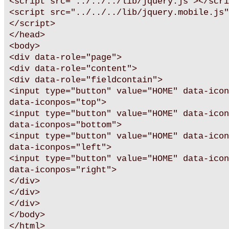
<script src="../../../lib/jquery.js"></scri
<script src="../../../lib/jquery.mobile.js"
</script>
</head>
<body>
<div data-role="page">
<div data-role="content">
<div data-role="fieldcontain">
<input type="button" value="HOME" data-icon
data-iconpos="top">
<input type="button" value="HOME" data-icon
data-iconpos="bottom">
<input type="button" value="HOME" data-icon
data-iconpos="left">
<input type="button" value="HOME" data-icon
data-iconpos="right">
</div>
</div>
</div>
</body>
</html>