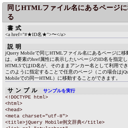
同じHTMLファイル名にあるページ
る
書式
<a href="#★ID名★">〜</a>
説明
jQuery Mobileで同じHTMLファイル名にあるページに
は、a要素のhref属性に表示したいページのID名を指定
HTML5ではID名が、そのままアンカー名として利用で
このように指定することで任意のページ（この場合はjQue
Mobileでの同一HTML）に移動することができます。
サンプル
サンプルを実行
<!DOCTYPE html>
<html>
<head>
<meta charset="utf-8">
<title>jQuery Mobile例文辞典</title>