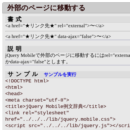
外部のページに移動する
書式
<a href="★リンク先★" rel="external">〜</a>
<a href="★リンク先★" data-ajax="false">〜</a>
説明
jQuery Mobileで外部のページに移動するにはrel="extern
かdata-ajax="false"とします。
サンプル
サンプルを実行
<!DOCTYPE html>
<html>
<head>
<meta charset="utf-8">
<title>jQuery Mobile例文辞典</title>
<link rel="stylesheet"
href="../../../lib/jquery.mobile.css">
<script src="../../../lib/jquery.js"></scri