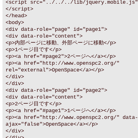
<script src="../../../lib/jquery.mobile.js"
</script>
</head>
<body>
<div data-role="page" id="page1">
<div data-role="content">
<p>内部ページに移動、外部ページに移動</p>
<p>1ページ目です</p>
<p><a href="#page2">2ページへ</a></p>
<p><a href="http://www.openspc2.org/"
rel="external">OpenSpace</a></p>
</div>
</div>
<div data-role="page" id="page2">
<div data-role="content">
<p>2ページ目です</p>
<p><a href="#page1">1ページへ</a></p>
<p><a href="http://www.openspc2.org/" data-
ajax="false">OpenSpace</a></p>
</div>
</div>