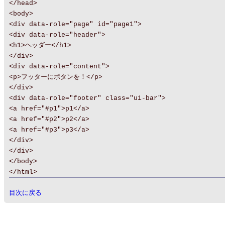
</head>
<body>
<div data-role="page" id="page1">
<div data-role="header">
<h1>ヘッダー</h1>
</div>
<div data-role="content">
<p>フッターにボタンを！</p>
</div>
<div data-role="footer" class="ui-bar">
<a href="#p1">p1</a>
<a href="#p2">p2</a>
<a href="#p3">p3</a>
</div>
</div>
</body>
</html>
目次に戻る