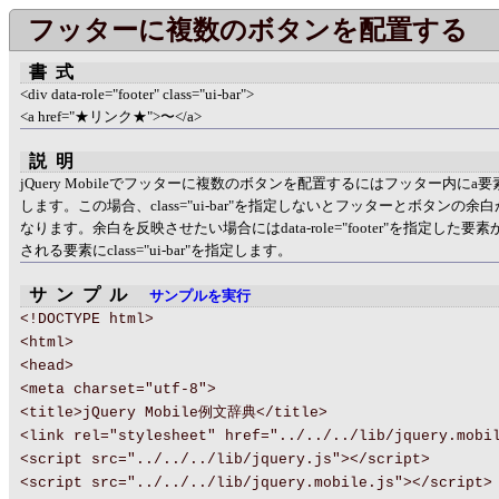
フッターに複数のボタンを配置する
書式
<div data-role="footer" class="ui-bar">
<a href="★リンク★">〜</a>
説明
jQuery Mobileでフッターに複数のボタンを配置するにはフッター内にa
します。この場合、class="ui-bar"を指定しないとフッターとボタンの余
なります。余白を反映させたい場合にはdata-role="footer"を指定した要
される要素にclass="ui-bar"を指定します。
サンプル
サンプルを実行
<!DOCTYPE html>
<html>
<head>
<meta charset="utf-8">
<title>jQuery Mobile例文辞典</title>
<link rel="stylesheet" href="../../../lib/jquery.mobi
<script src="../../../lib/jquery.js"></script>
<script src="../../../lib/jquery.mobile.js"></script>