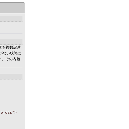
要素を複数記述
白がない状態に
素か、その内包
le.css">