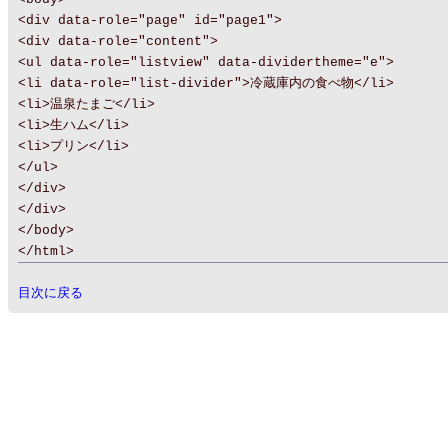
<div data-role="page" id="page1">
<div data-role="content">
<ul data-role="listview" data-dividertheme="e">
<li data-role="list-divider">冷蔵庫内の食べ物</li>
<li>温泉たまご</li>
<li>生ハム</li>
<li>プリン</li>
</ul>
</div>
</div>
</body>
</html>
目次に戻る