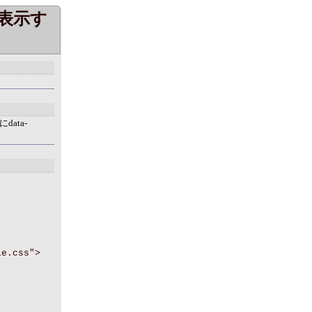
表示す
ata-
le.css">