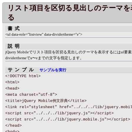
リスト項目を区切る見出しのテーマを
る
書式
<ul data-role="listview" data-dividertheme="e">
説明
jQuery Mobileでリスト項目を区切る見出しのテーマを表示するにはul要素にd
dividerthemeでa〜eまでの文字を指定します。
サンプル
サンプルを実行
<!DOCTYPE html>
<html>
<head>
<meta charset="utf-8">
<title>jQuery Mobile例文辞典</title>
<link rel="stylesheet" href="../../../lib/jquery.mobi
<script src="../../../lib/jquery.js"></script>
<script src="../../../lib/jquery.mobile.js"></script>
</head>
<body>