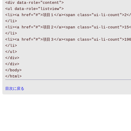
<div data-role="content">
<ul data-role="listview">
<li><a href="#">項目１</a><span class="ui-li-count">2</
</li>
<li><a href="#">項目２</a><span class="ui-li-count">15<
</li>
<li><a href="#">項目３</a><span class="ui-li-count">196
</li>
</ul>
</div>
</div>
</body>
</html>
目次に戻る