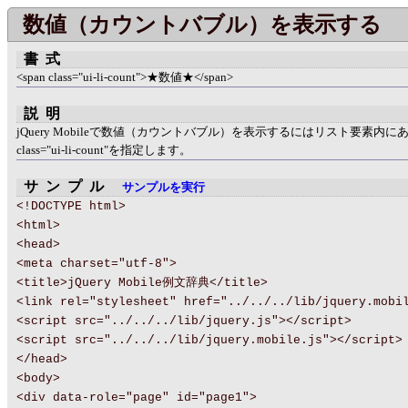
数値（カウントバブル）を表示する
書式
<span class="ui-li-count">★数値★</span>
説明
jQuery Mobileで数値（カウントバブル）を表示するにはリスト要素内に
class="ui-li-count"を指定します。
サンプル
サンプルを実行
<!DOCTYPE html>
<html>
<head>
<meta charset="utf-8">
<title>jQuery Mobile例文辞典</title>
<link rel="stylesheet" href="../../../lib/jquery.mobi
<script src="../../../lib/jquery.js"></script>
<script src="../../../lib/jquery.mobile.js"></script>
</head>
<body>
<div data-role="page" id="page1">