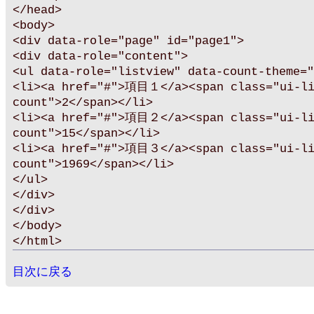
</head>
<body>
<div data-role="page" id="page1">
<div data-role="content">
<ul data-role="listview" data-count-theme="
<li><a href="#">項目１</a><span class="ui-l
count">2</span></li>
<li><a href="#">項目２</a><span class="ui-l
count">15</span></li>
<li><a href="#">項目３</a><span class="ui-l
count">1969</span></li>
</ul>
</div>
</div>
</body>
</html>
目次に戻る