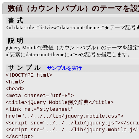
数値（カウントバブル）のテーマを設
書式
<ul data-role="listview" data-count-theme="★テーマ記号
説明
jQuery Mobileで数値（カウントバブル）のテーマを設
ul要素にdata-count-themeにa〜eの記号を指定します。
サンプル
サンプルを実行
<!DOCTYPE html>
<html>
<head>
<meta charset="utf-8">
<title>jQuery Mobile例文辞典</title>
<link rel="stylesheet"
href="../../../lib/jquery.mobile.css">
<script src="../../../lib/jquery.js"></scri
<script src="../../../lib/jquery.mobile.js"
</script>