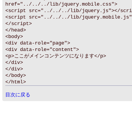
href="../../../lib/jquery.mobile.css">
<script src="../../../lib/jquery.js"></scri
<script src="../../../lib/jquery.mobile.js"
</script>
</head>
<body>
<div data-role="page">
<div data-role="content">
<p>ここがメインコンテンツになります</p>
</div>
</div>
</body>
</html>
目次に戻る