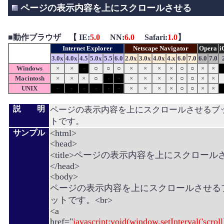
ページの表示内容を上にスクロールさせる
■
動作ブラウザ 【 IE:
5.0
NN:
6.0
Safari:
1.0
】
Internet Explorer
Netscape Navigator
Opera
i
3.0x
4.0x
4.5
5.0x
5.5
6.0
2.0x
3.0x
4.0x
4.x
6.0
7.0
6.0
7.0
Windows
×
×
-
○
○
○
×
×
×
×
○
○
×
×
Macintosh
×
×
×
○
-
-
×
×
×
×
○
○
×
×
UNIX
-
-
-
-
-
-
×
×
×
×
○
○
×
×
説 明
ページの表示内容を上にスクロールさせるブ
トです。
<html>
サンプル
<head>
<title>ページの表示内容を上にスクロールさせる
</head>
<body>
ページの表示内容を上にスクロールさせる
ットです。<br>
<a
href="
javascript:void(window.setInterval('scroll