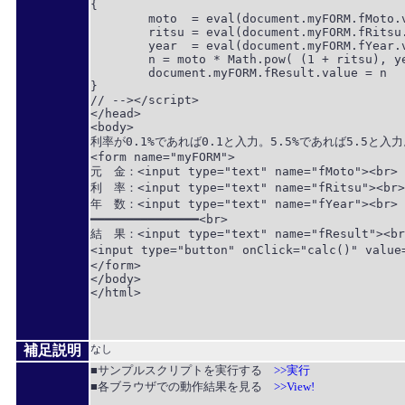
{

	moto  = eval(document.myFORM.fMoto.value);

	ritsu = eval(document.myFORM.fRitsu.value) / 100;

	year  = eval(document.myFORM.fYear.value);

	n = moto * Math.pow( (1 + ritsu), year);

	document.myFORM.fResult.value = n

}

// --></script>

</head>

<body>

利率が0.1%であれば0.1と入力。5.5%であれば5.5と入力。
<form name="myFORM">

元　金：<input type="text" name="fMoto"><br>

利　率：<input type="text" name="fRitsu"><br>

年　数：<input type="text" name="fYear"><br>

━━━━━━━━━━━━━━━<br>

結　果：<input type="text" name="fResult"><br>
<input type="button" onClick="calc()" value
</form>

</body>

</html>

補足説明
なし
■サンプルスクリプトを実行する
>>実行
■各ブラウザでの動作結果を見る
>>View!