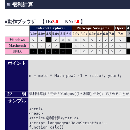
複利計算
■
動作ブラウザ 【 IE:
3.0
NN:
2.0
】
Internet Explorer
Netscape Navigator
Opera
i
3.0x
4.0x
4.5
5.0x
5.5
6.0
2.0x
3.0x
4.0x
4.x
6.0
7.0
7.x
2
Windows
○
○
-
○
○
○
○
○
○
○
○
○
○
Macintosh
○
○
○
○
-
○
○
○
○
○
○
○
UNIX
-
-
-
-
-
○
○
○
○
○
○
○
ポイント
n = moto * Math.pow( (1 + ritsu), year);

説 明
複利計算は「元金 * Math.pow( (1 + 利率), 年数)」で求めるこ
サンプル
<html>

<head>

<title>複利計算</title>

<script language="JavaScript"><!--

function calc()
