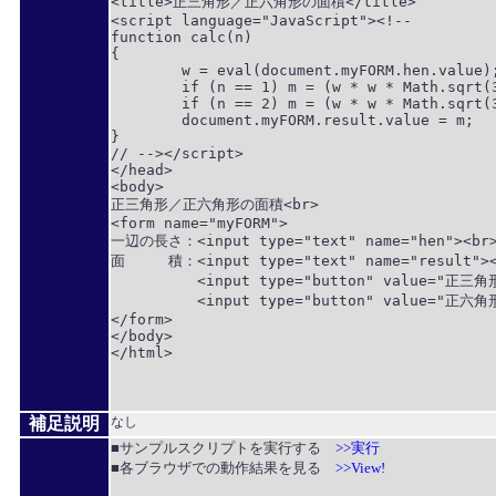
<title>正三角形／正六角形の面積</title>

<script language="JavaScript"><!--

function calc(n)

{

	w = eval(document.myFORM.hen.value);

	if (n == 1) m = (w * w * Math.sqrt(3)) / 4;

	if (n == 2) m = (w * w * Math.sqrt(3) * 3) / 2;

	document.myFORM.result.value = m;

}

// --></script>

</head>

<body>

正三角形／正六角形の面積<br>

<form name="myFORM">

一辺の長さ：<input type="text" name="hen"><br>
面　　　積：<input type="text" name="result"><
　　　　　　<input type="button" value="正三角形の
　　　　　　<input type="button" value="正六角形の
</form>

</body>

</html>

補足説明
なし
■サンプルスクリプトを実行する
>>実行
■各ブラウザでの動作結果を見る
>>View!