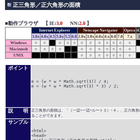
正三角形／正六角形の面積
■
動作ブラウザ 【 IE:
3.0
NN:
2.0
】
Internet Explorer
Netscape Navigator
Opera
i
3.0x
4.0x
4.5
5.0x
5.5
6.0
2.0x
3.0x
4.0x
4.x
6.0
7.0
7.x
2
Windows
○
○
-
○
○
○
○
○
○
○
○
○
○
Macintosh
○
○
○
○
-
○
○
○
○
○
○
○
UNIX
-
-
-
-
-
○
○
○
○
○
○
○
ポイント
m = (w * w * Math.sqrt(3)) / 4;

m = (w * w * Math.sqrt(3) * 3) / 2;

説 明
正三角形の面積は、「（一辺×一辺×ルート３）÷４」、正六角形
ることができます。
サンプル
<html>

<head>
