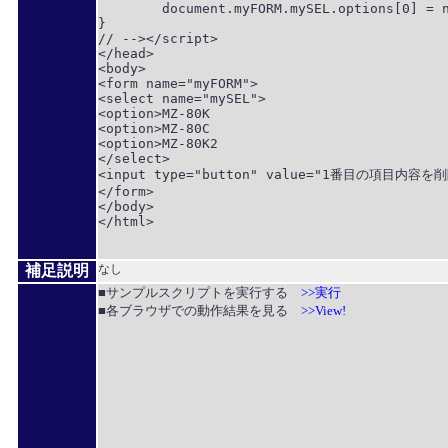
	document.myFORM.mySEL.options[0] = null;

}

// --></script>

</head>

<body>

<form name="myFORM">

<select name="mySEL">

<option>MZ-80K

<option>MZ-80C

<option>MZ-80K2

</select>

<input type="button" value="1番目の項目内容を削除"
</form>

</body>

</html>

補足説明
なし
■サンプルスクリプトを実行する
>>実行
■各ブラウザでの動作結果を見る
>>View!