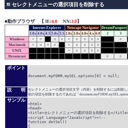
セレクトメニューの選択項目を削除する
■
動作ブラウザ 【 IE:
4.0
NN:
3.0
】
Internet Explorer
Netscape Navigator
DreamPassport
3.0x
4.0x
4.5
5.0x
5.5
2.0x
3.0x
4.0x
4.x
6.0
2
3
Windows
×
○
-
○
○
×
○
○
○
○
-
○
Macintosh
×
○
○
○
-
×
○
○
○
○
-
-
UNIX
-
-
-
-
-
×
○
○
○
○
-
-
Dreamcast
-
-
-
-
-
-
-
-
-
-
○
○
ポイント
document.myFORM.mySEL.options[0] = null;

説 明
セレクトメニューの選択項目文字（内容）を削除するには削除した
初の項目を削除するのであれば「document.myFORM.mySEL.options
サンプル
<html>

<head>

<title>セレクトメニューの選択項目を削除する</title>
<script Language="JavaScript"><!--

function detSel()

{
