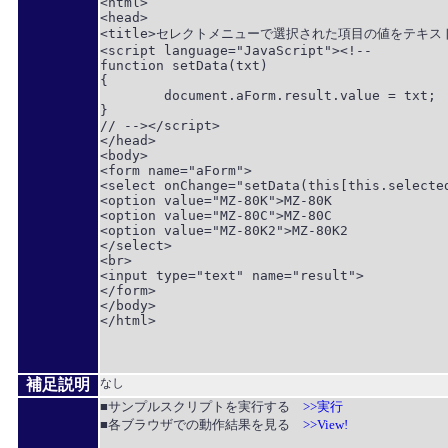
<html>

<head>

<title>セレクトメニューで選択された項目の値をテキストフ
<script language="JavaScript"><!--

function setData(txt)

{

	document.aForm.result.value = txt;

}

// --></script>

</head>

<body>

<form name="aForm">

<select onChange="setData(this[this.selected
<option value="MZ-80K">MZ-80K

<option value="MZ-80C">MZ-80C

<option value="MZ-80K2">MZ-80K2

</select>

<br>

<input type="text" name="result">

</form>

</body>

</html>

補足説明
なし
■サンプルスクリプトを実行する
>>実行
■各ブラウザでの動作結果を見る
>>View!