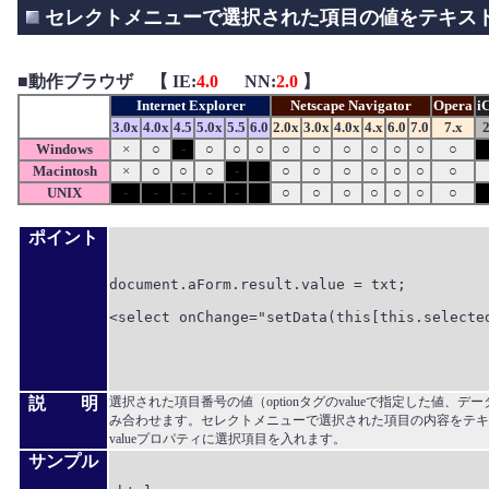
セレクトメニューで選択された項目の値をテキス
■
動作ブラウザ 【 IE:
4.0
NN:
2.0
】
Internet Explorer
Netscape Navigator
Opera
i
3.0x
4.0x
4.5
5.0x
5.5
6.0
2.0x
3.0x
4.0x
4.x
6.0
7.0
7.x
2
Windows
×
○
-
○
○
○
○
○
○
○
○
○
○
Macintosh
×
○
○
○
-
○
○
○
○
○
○
○
UNIX
-
-
-
-
-
○
○
○
○
○
○
○
ポイント
document.aForm.result.value = txt;

<select onChange="setData(this[this.selected
説 明
選択された項目番号の値（optionタグのvalueで指定した値、データ
み合わせます。セレクトメニューで選択された項目の内容をテキ
valueプロパティに選択項目を入れます。
サンプル