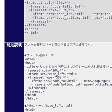
<frameset cols="20%,*">

  <frame src="code_left.html">

  <frameset rows="50%,*">

    <frame src="code_top.html"    name="topP
    <frame src="code_bottom.html" name="bott
  </frameset>

</frameset>

</head>

</html>

補足説明
フレーム分割のページ等の内容は以下の通りです。
●フレーム分割ページ

<html>

<head>

<title>クリックしたら同時に２つのフレームを入れ替える</tit
<frameset cols="20%,*">

  <frame src="code_left.html">

  <frameset rows="50%,*">

    <frame src="code_top.html"    name="topPage">

    <frame src="code_bottom.html" name="bottomPage
  </frameset>

</frameset>

</head>

</html>

●左側のページ(code_left.html)

<html>
