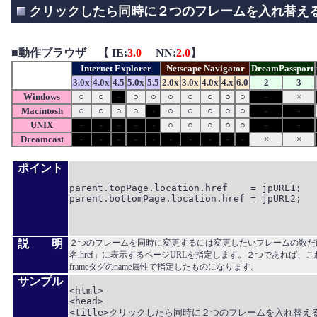
クリックしたら同時に２つのフレームを入れ替え
■
動作ブラウザ 【 IE:
3.0
NN:
2.0
】
Internet Explorer
Netscape Navigator
DreamPassport
3.0x
4.0x
4.5
5.0x
5.5
2.0x
3.0x
4.0x
4.x
6.0
2
3
Windows
○
○
-
○
○
○
○
○
○
○
-
×
Macintosh
○
○
○
○
-
○
○
○
○
○
-
-
UNIX
-
-
-
-
-
○
○
○
○
○
-
-
Dreamcast
-
-
-
-
-
-
-
-
-
-
×
×
ポイント
parent.topPage.location.href    = jpURL1;

parent.bottomPage.location.href = jpURL2;

説 明
２つのフレームを同時に変更するには変更したいフレームの数だけ「paren
名.href」に表示するページURLを指定します。２つであれば
frameタグのname属性で指定したものになります。
サンプル
<html>

<head>

<title>クリックしたら同時に２つのフレームを入れ替える</