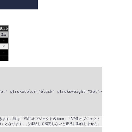
iCab
2.x
-
×
-
-
e;" strokecolor="black" strokeweight="2pt">

ができます。線は「VMLオブジェクト名.form」「VMLオブジェクト
座標値」となります。,も連結して指定しないと正常に動作しません。