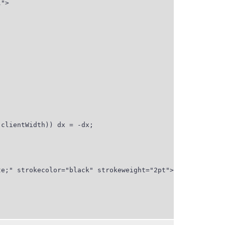
">

e;" strokecolor="black" strokeweight="2pt">
