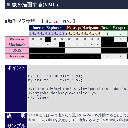
線を描画する(VML)
■
動作ブラウザ 【 IE:
5.5
NN:
-
】
Internet Explorer
Netscape Navigator
DreamPassport
3.0x
4.0x
4.5
5.0x
5.5
2.0x
3.0x
4.0x
4.x
6.0
2
3
Windows
×
×
-
×
○
×
×
×
×
×
-
×
Macintosh
×
×
×
×
-
×
×
×
×
×
-
-
UNIX
-
-
-
-
-
×
×
×
×
×
-
-
Dreamcast
-
-
-
-
-
-
-
-
-
-
×
×
ポイント
myLine.from = x1+","+y1;

myLine.to   = x2+","+y2;

<v:line id="myLine" style="position: absolut
<v:stroke dashstyle="solid" />

</v:line>

説 明
VMLを使えばvmlで書かれた図形をJavaScriptで制御すること
名.to」にX,Y座標を指定します。指定する値は「X座標値,Y
サンプル