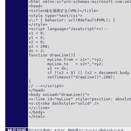
<html xmlns:v="urn:schemas-microsoft-com:vml
<head>

<title>線を描画する(VML)</title>

<style type="text/css">

v\:* { behavior: url(#default#VML); }

</style>

<script language="JavaScript"><!--

x1 = 0;

y1 = 0;

x2 = 0;

y2 = 200;

dx = 2;

function drawLine(){

	myLine.from = x1+","+y1;

	myLine.to   = x2+","+y2;

	x2 += dx;

	if ((x2 < 0) || (x2 > document.body.clientWidth)) dx = -dx;

	setTimeout("drawLine()",200);

}

// --></script>

</head>

<body onLoad="drawLine()">

<v:line id="myLine" style="position: absolut
<v:stroke dashstyle="solid" />

</v:line>

</body>

</html>

補足説明
IE5.0でも動作しますが、期待通りにならない場合があります。