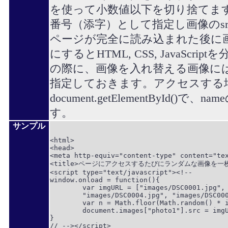
を使って小数値以下を切り捨てま
番号（添字）として指定し画像のs
ページが完全に読み込まれた後に
にするとHTML, CSS, JavaSc
の際に、画像を入れ替える画像にはi
指定しておきます。アクセスする場
document.getElementById()で、n
す。
サンプル
<html>

<head>

<meta http-equiv="content-type" content="tex
<title>ページにアクセスするたびにランダムな画像を一枚表
<script type="text/javascript"><!--

window.onload = function(){

	var imgURL = ["images/DSC0001.jpg", "images/DSC0002.jpg", "images/DSC0003.jpg", 

	"images/DSC0004.jpg", "images/DSC0005.jpg", "images/DSC0006.jpg"];

	var n = Math.floor(Math.random() * imgURL.length);

	document.images["photo1"].src = imgURL[n];

}

// --></script>
