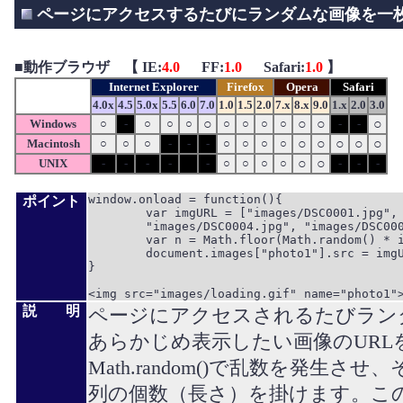
ページにアクセスするたびにランダムな画像を一枚
■
動作ブラウザ 【 IE:
4.0
FF:
1.0
Safari:
1.0
】
Internet Explorer
Firefox
Opera
Safari
4.0x
4.5
5.0x
5.5
6.0
7.0
1.0
1.5
2.0
7.x
8.x
9.0
1.x
2.0
3.0
○
○
○
○
Windows
○
-
○
○
○
○
○
○
○
-
-
○
○
○
○
○
Macintosh
○
○
○
-
-
-
○
○
○
○
○
○
UNIX
-
-
-
-
-
○
○
○
○
-
-
-
window.onload = function(){

ポイント
	var imgURL = ["images/DSC0001.jpg", "images/DSC0002.jpg", "images/DSC0003.jpg", 

	"images/DSC0004.jpg", "images/DSC0005.jpg", "images/DSC0006.jpg"];

	var n = Math.floor(Math.random() * imgURL.length);

	document.images["photo1"].src = imgURL[n];

}

説 明
ページにアクセスされるたびラン
あらかじめ表示したい画像のURL
Math.random()で乱数を発生
列の個数（長さ）を掛けます。この値は小