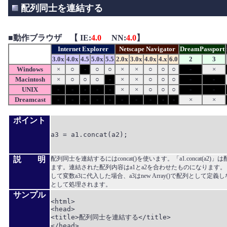
配列同士を連結する
■
動作ブラウザ 【 IE:
4.0
NN:
4.0
】
Internet Explorer
Netscape Navigator
DreamPassport
3.0x
4.0x
4.5
5.0x
5.5
2.0x
3.0x
4.0x
4.x
6.0
2
3
Windows
×
○
-
○
○
×
×
○
○
○
-
×
Macintosh
×
○
○
○
-
×
×
○
○
○
-
-
UNIX
-
-
-
-
-
×
×
○
○
○
-
-
Dreamcast
-
-
-
-
-
-
-
-
-
-
×
×
ポイント
a3 = a1.concat(a2);

説 明
配列同士を連結するにはconcat()を使います。「a1.concat(a2)
ます。連結された配列内容はa1とa2を合わせたものになります。「a3 = a
して変数a3に代入した場合、a3はnew Array()で配列として定
として処理されます。
サンプル
<html>

<head>

<title>配列同士を連結する</title>

</head>
