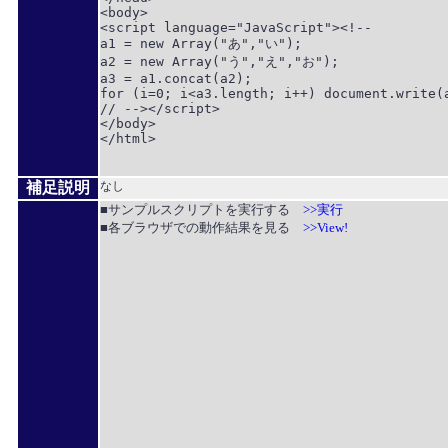
<body>

<script language="JavaScript"><!--

a1 = new Array("あ","い");

a2 = new Array("う","え","お");

a3 = a1.concat(a2);

for (i=0; i<a3.length; i++) document.write(a
// --></script>

</body>

</html>

補足説明
なし
■サンプルスクリプトを実行する
>>実行
■各ブラウザでの動作結果を見る
>>View!