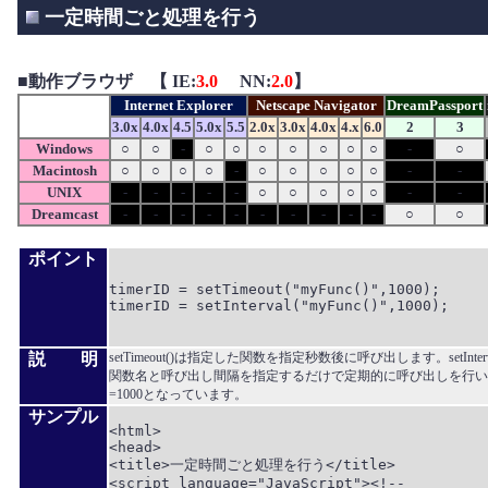
一定時間ごと処理を行う
■
動作ブラウザ 【 IE:
3.0
NN:
2.0
】
Internet Explorer
Netscape Navigator
DreamPassport
3.0x
4.0x
4.5
5.0x
5.5
2.0x
3.0x
4.0x
4.x
6.0
2
3
Windows
○
○
-
○
○
○
○
○
○
○
-
○
Macintosh
○
○
○
○
-
○
○
○
○
○
-
-
UNIX
-
-
-
-
-
○
○
○
○
○
-
-
Dreamcast
-
-
-
-
-
-
-
-
-
-
○
○
ポイント
timerID = setTimeout("myFunc()",1000);

timerID = setInterval("myFunc()",1000);

説 明
setTimeout()は指定した関数を指定秒数後に呼び出します。setInte
関数名と呼び出し間隔を指定するだけで定期的に呼び出しを行い
=1000となっています。
サンプル
<html>

<head>

<title>一定時間ごと処理を行う</title>

<script language="JavaScript"><!--
