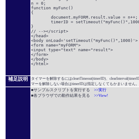
n = 0;

function myFunc()

{

	document.myFORM.result.value = n++;

	timerID = setTimeout("myFunc()",1000);

}

// --></script>

</head>

<body onLoad='setTimeout("myFunc()",1000)'>

<form name="myFORM">

<input type="text" name="result">

</form>

</body>

</html>

補足説明
タイマーを解除するにはcleartTimeout(timerID)、clearInterval(
マーを解除しない場合はtimerIDは指定しなくてもかまいません
■サンプルスクリプトを実行する
>>実行
■各ブラウザでの動作結果を見る
>>View!