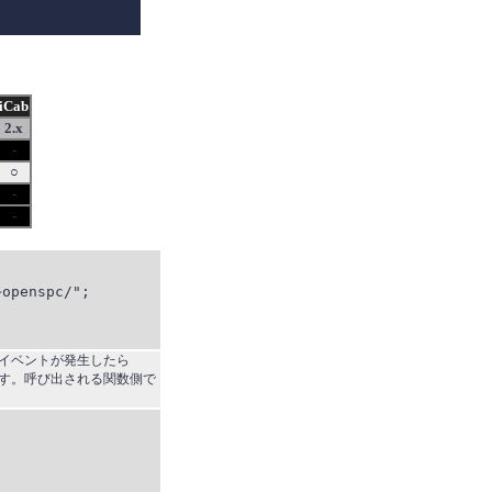
iCab
2.x
-
○
-
-
openspc/";

adイベントが発生したら
します。呼び出される関数側で