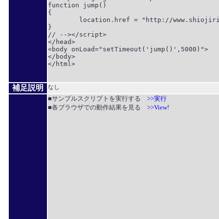
function jump()

{

	location.href = "http://www.shiojiri.ne.jp/~openspc/";

}

// --></script>

</head>

<body onLoad="setTimeout('jump()',5000)">

</body>

</html>

補足説明
なし
■サンプルスクリプトを実行する
>>実行
■各ブラウザでの動作結果を見る
>>View!