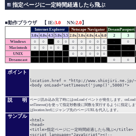
指定ページに一定時間経過したら飛ぶ
■
動作ブラウザ 【 IE:
3.0
NN:
2.0
】
Internet Explorer
Netscape Navigator
DreamPassport
3.0x
4.0x
4.5
5.0x
5.5
2.0x
3.0x
4.0x
4.x
6.0
2
3
Windows
○
○
-
○
○
○
○
○
○
○
-
○
Macintosh
○
○
○
○
-
○
○
○
○
○
-
-
UNIX
-
-
-
-
-
○
○
○
○
○
-
-
Dreamcast
-
-
-
-
-
-
-
-
-
-
○
○
ポイント
location.href = "http://www.shiojiri.ne.jp/~
<body onLoad="setTimeout('jump()',5000)">

説 明
ページ読み込み完了時にはonLoadイベントが発生します。onLo
setTimeout()を使って指定秒数後に関数を実行するように指定
はlocation.hrefにジャンプ先のページURLを代入します。
サンプル
<html>

<head>

<title>指定ページに一定時間経過したら飛ぶ</title>

<script language="JavaScript"><!--
