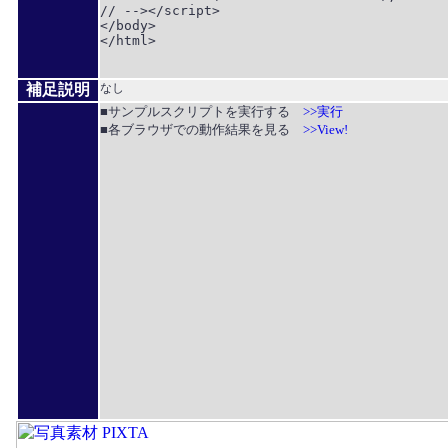
// --></script>

</body>

</html>

補足説明
なし
■サンプルスクリプトを実行する
>>実行
■各ブラウザでの動作結果を見る
>>View!