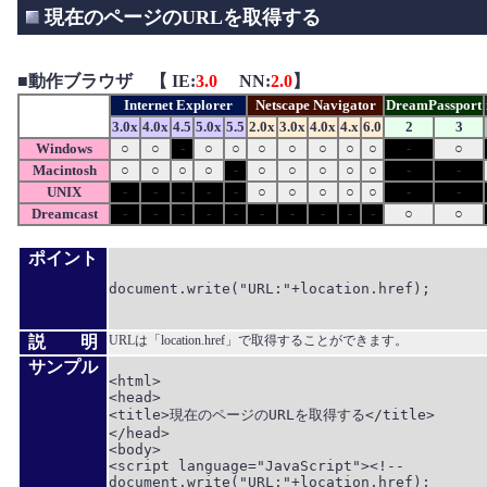
現在のページのURLを取得する
■
動作ブラウザ 【 IE:
3.0
NN:
2.0
】
Internet Explorer
Netscape Navigator
DreamPassport
3.0x
4.0x
4.5
5.0x
5.5
2.0x
3.0x
4.0x
4.x
6.0
2
3
Windows
○
○
-
○
○
○
○
○
○
○
-
○
Macintosh
○
○
○
○
-
○
○
○
○
○
-
-
UNIX
-
-
-
-
-
○
○
○
○
○
-
-
Dreamcast
-
-
-
-
-
-
-
-
-
-
○
○
ポイント
document.write("URL:"+location.href);

説 明
URLは「location.href」で取得することができます。
サンプル
<html>

<head>

<title>現在のページのURLを取得する</title>

</head>

<body>

<script language="JavaScript"><!--

document.write("URL:"+location.href);
