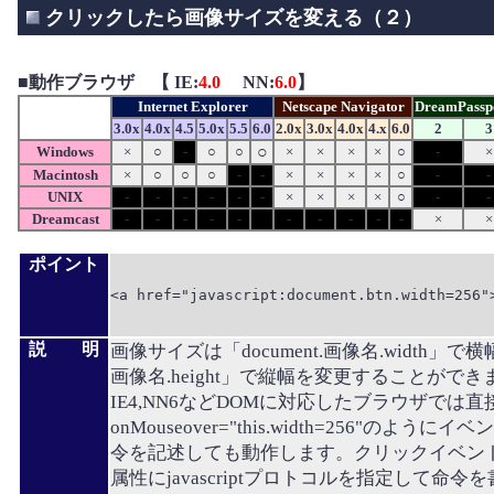
クリックしたら画像サイズを変える（２）
■
動作ブラウザ 【 IE:
4.0
NN:
6.0
】
Internet Explorer
Netscape Navigator
DreamPassp
3.0x
4.0x
4.5
5.0x
5.5
6.0
2.0x
3.0x
4.0x
4.x
6.0
2
3
○
Windows
×
○
-
○
○
×
×
×
×
○
-
×
Macintosh
×
○
○
○
-
-
×
×
×
×
○
-
-
UNIX
-
-
-
-
-
-
×
×
×
×
○
-
-
Dreamcast
-
-
-
-
-
-
-
-
-
-
×
×
ポイント
<a href="javascript:document.btn.width=256">
説 明
画像サイズは「document.画像名.width」で横幅、
画像名.height」で縦幅を変更することがで
IE4,NN6などDOMに対応したブラウザでは直
onMouseover="this.width=256"のよう
令を記述しても動作します。クリックイベントは
属性にjavascriptプロトコルを指定して命