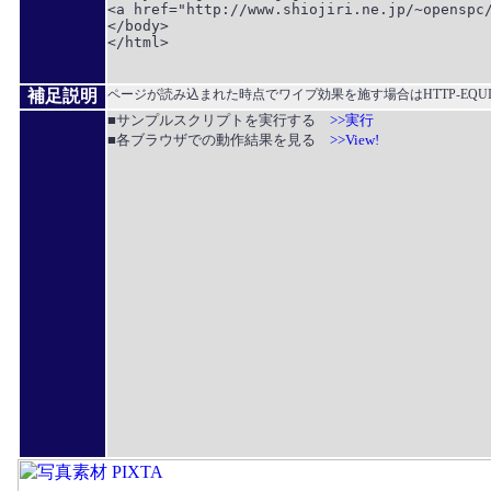
<a href="http://www.shiojiri.ne.jp/~openspc/
</body>

</html>

補足説明
ページが読み込まれた時点でワイプ効果を施す場合はHTTP-EQUIVで
■サンプルスクリプトを実行する
>>実行
■各ブラウザでの動作結果を見る
>>View!