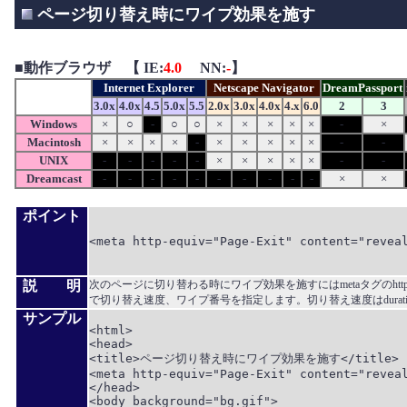
ページ切り替え時にワイプ効果を施す
■
動作ブラウザ 【 IE:
4.0
NN:
-
】
Internet Explorer
Netscape Navigator
DreamPassport
3.0x
4.0x
4.5
5.0x
5.5
2.0x
3.0x
4.0x
4.x
6.0
2
3
Windows
×
○
-
○
○
×
×
×
×
×
-
×
Macintosh
×
×
×
×
-
×
×
×
×
×
-
-
UNIX
-
-
-
-
-
×
×
×
×
×
-
-
Dreamcast
-
-
-
-
-
-
-
-
-
-
×
×
ポイント
<meta http-equiv="Page-Exit" content="reveal
説 明
次のページに切り替わる時にワイプ効果を施すにはmetaタグのhttp-equivにPa
で切り替え速度、ワイプ番号を指定します。切り替え速度はduration
サンプル
<html>

<head>

<title>ページ切り替え時にワイプ効果を施す</title>

<meta http-equiv="Page-Exit" content="reveal
</head>

<body background="bg.gif">
