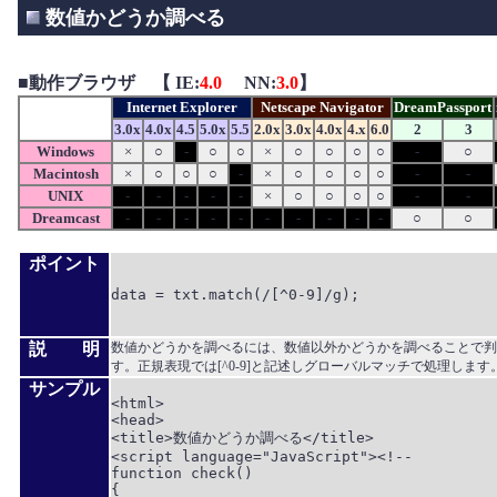
数値かどうか調べる
■
動作ブラウザ 【 IE:
4.0
NN:
3.0
】
Internet Explorer
Netscape Navigator
DreamPassport
3.0x
4.0x
4.5
5.0x
5.5
2.0x
3.0x
4.0x
4.x
6.0
2
3
Windows
×
○
-
○
○
×
○
○
○
○
-
○
Macintosh
×
○
○
○
-
×
○
○
○
○
-
-
UNIX
-
-
-
-
-
×
○
○
○
○
-
-
Dreamcast
-
-
-
-
-
-
-
-
-
-
○
○
ポイント
data = txt.match(/[^0-9]/g);

説 明
数値かどうかを調べるには、数値以外かどうかを調べることで判
す。正規表現では[^0-9]と記述しグローバルマッチで処理します
サンプル
<html>

<head>

<title>数値かどうか調べる</title>

<script language="JavaScript"><!--

function check()

{
