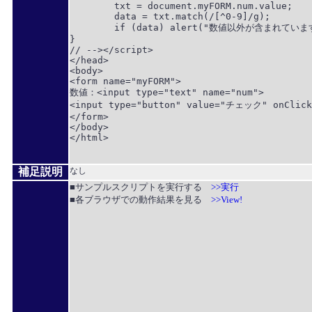
	txt = document.myFORM.num.value;

	data = txt.match(/[^0-9]/g);

	if (data) alert("数値以外が含まれています");

}

// --></script>

</head>

<body>

<form name="myFORM">

数値：<input type="text" name="num">

<input type="button" value="チェック" onClick=
</form>

</body>

</html>

補足説明
なし
■サンプルスクリプトを実行する
>>実行
■各ブラウザでの動作結果を見る
>>View!